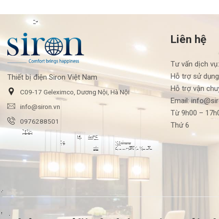
Liên hệ
Tư vấn dịch vụ
Hỗ trợ sử dụng
Thiết bị điện Siron Việt Nam
Hỗ trợ vận chu
C09-17 Geleximco, Dương Nội, Hà Nội
Email: info@si
info@siron.vn
Từ 9h00 – 17h0
0976288501
Thứ 6