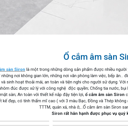
Ổ cắm âm sàn Si
âm sàn
Siron
là một trong những dòng sản phẩm được nhiều người 
ở những nơi không gian lớn, những nơi văn phòng làm việc, bếp ăn… đ
 và sinh hoạt thoải mái, an toàn và tiện nghi cho người sử dụng. Vớ
 nhôm đúc được xử lý với công nghệ độc quyền; Chống tia nước, bụi 
 mặt sàn; An toàn với thiết kế nắp đậy tiện lợi,
ổ cắm âm sàn Siron
c
iết kế đẹp, có tính thẩm mĩ cao ( với 3 màu Bạc, Đồng và Thép không g
TTTM, quán xá, nhà ở,...Ổ cắm âm sàn Siron san
Siron rất hân hạnh được phục vụ quý