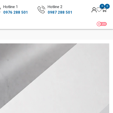
Hotline 1
Hotline 2
0
0
0976 288 501
0987 288 501