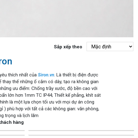
Sắp xếp theo
ron
yêu thích nhất của
Siron.vn
. Là thiết bị điện được
ể thay thế những ổ cắm có dây, tạo ra không gian
i những ưu điểm: Chống trầy xước, độ bền cao với
bẩn lớn hơn 1mm TC IP44; Thiết kế phẳng, khít sát
hính là một lựa chọn tối ưu với mọi dự án công
ỉ ) phù hợp với tất cả các không gian: văn phòng,
g trọng và lịch lãm
 khách hàng