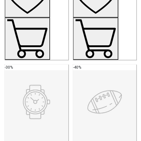
-30%
-40%