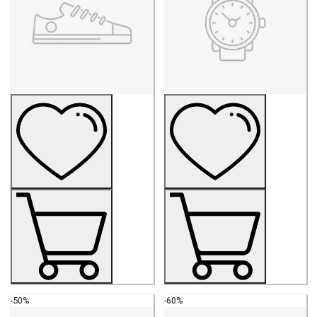
-50%
-60%