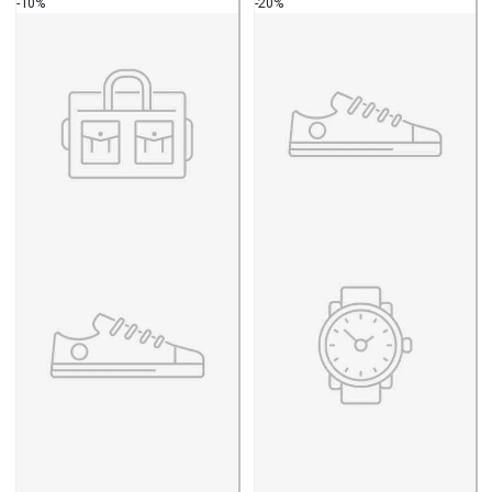
-10%
-20%